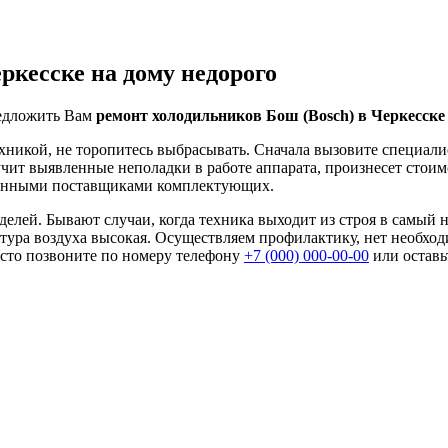
ркесске на дому недорого
едложить Вам
ремонт холодильников Бош (Bosch) в Черкесске 
хникой, не торопитесь выбрасывать. Сначала вызовите специали
учит выявленные неполадки в работе аппарата, произнесет стоим
ренными поставщиками комплектующих.
лей. Бывают случаи, когда техника выходит из строя в самый 
ратура воздуха высокая. Осуществляем профилактику, нет необх
осто позвоните по номеру телефону
+7 (000) 000-00-00
или оставьт