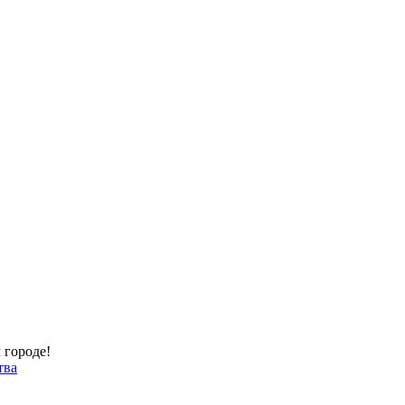
 городе!
тва