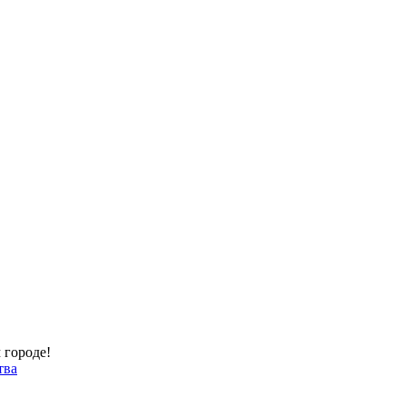
 городе!
тва