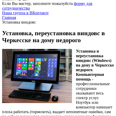
Если Вы мастер, заполните пожалуйста
форму для
сотрудничества
Наша группа в ВКонтакте
Главная
Установка виндовс
Установка, переустановка виндовс в
Черкесске на дому недорого
Установка и
переустановка
виндовс (Windows)
на дому в Черкесске
недорого
.
Компьютерная
помощь
-
профессиональные
сотрудники
оказывают весь
спектр услуг.
Ноутбук или
компьютер начинает
плоха работать (тормозить), выдает непонятные ошибки, сам