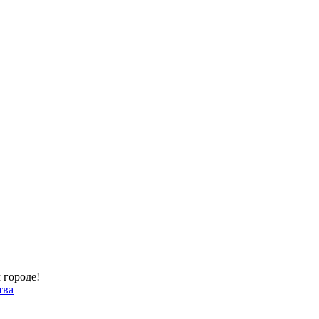
 городе!
тва